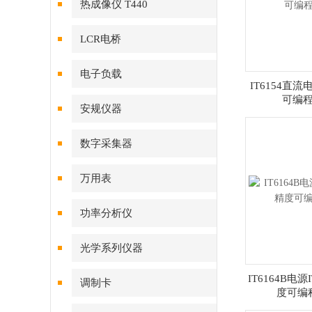
热成像仪 T440
LCR电桥
电子负载
IT6154直流
可编
安规仪器
数字采集器
万用表
功率分析仪
光学系列仪器
IT6164B电源
调制卡
度可编