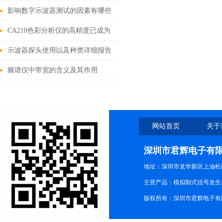
影响数字示波器测试的因素有哪些
CA210色彩分析仪的高精度已成为
显示器行业的标准
示波器探头使用以及种类详细报告
频谱仪中带宽的含义及其作用
网站首页
关于
深圳市君辉电子有
地址：深圳市龙华新区上油松尚游公
主营产品：模拟制式信号发生器TG3
版权所有：深圳市君辉电子有