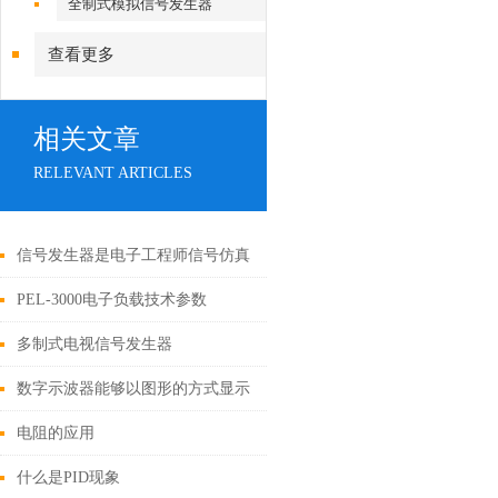
全制式模拟信号发生器
查看更多
相关文章
RELEVANT ARTICLES
信号发生器是电子工程师信号仿真
实验的工具一种
PEL-3000电子负载技术参数
多制式电视信号发生器
NTSC/PAL/SECAM 电视信号发生
数字示波器能够以图形的方式显示
器
信号的幅度频率和相位等信息
电阻的应用
什么是PID现象