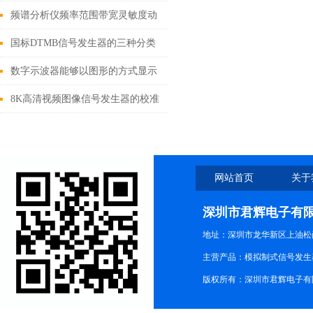
的电测试信号的仪器
频谱分析仪频率范围带宽灵敏度动
态范围
国标DTMB信号发生器的三种分类
数字示波器能够以图形的方式显示
信号的幅度频率和相位等信息
8K高清视频图像信号发生器的校准
与精度控制
网站首页
关于
深圳市君辉电子有
地址：深圳市龙华新区上油松尚游公
主营产品：模拟制式信号发生器TG3
版权所有：深圳市君辉电子有