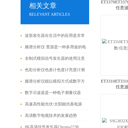
ET3370ET3
相关文章
任意
RELEVANT ARTICLES
波形发生器在生活中的应用是非常
广泛的
频谱分析仪 普源是一种多用途的电
子测量仪器
全制式模拟信号发生器的使用注意
色彩分析仪色差计色度计亮度计测
色仪CA310
ET3310ET3
频谱分析仪能以模拟方式或数字方
任意
式显示分析结果
数字示波器是一种电子测量仪器
高速高性能光伏/太阳能仿真电源
高清数字电视技术的发展趋势
8K高清信号发生器Chroma2238