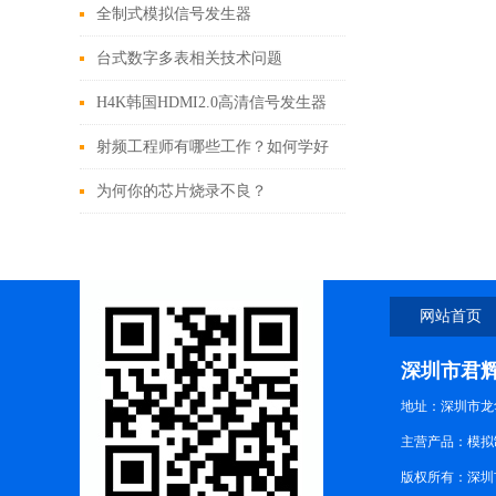
析仪选择
全制式模拟信号发生器
台式数字多表相关技术问题
H4K韩国HDMI2.0高清信号发生器
2403Quantum840
射频工程师有哪些工作？如何学好
射频技术？
为何你的芯片烧录不良？
网站首页
深圳市君
地址：深圳市龙华
主营产品：模拟制式
版权所有：深圳