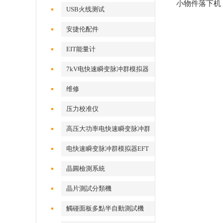
小物件落下机 Mo
USB火线测试
安捷伦配件
EIT能量计
7kV电快速瞬变脉冲群模拟器
维修
压力校准仪
高压大功率电快速瞬变脉冲群
测试系统
电快速瞬变脉冲群模拟器EFT
500x
晶圓檢測系統
晶片測試分類機
觸碰面板多點半自動測試機