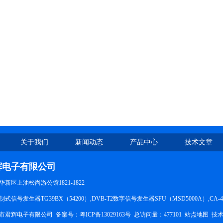
关于我们
新闻动态
产品中心
技术文章
辉电子有限公司
新区上油松尚游公馆1821-1822
信号发生器TG39BX（54200）,DVB-T2数字信号发生器SFU（MSD5000A）,CA-
市君辉电子有限公司 备案号：
粤ICP备13029163号
总访问量：477101
站点地图
技术