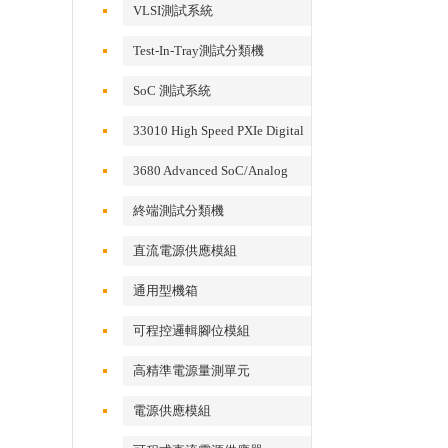
VLSI測試系統
Test-In-Tray測試分類機
SoC 測試系統
33010 High Speed PXIe Digital
IO Card
3680 Advanced SoC/Analog
Test System
終端測試分類機
直流電源供應模組
通用型機箱
可程控邏輯腳位模組
高精準電源量測單元
電源供應模組