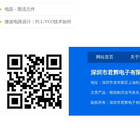
语录
电阻 - 限流元件
微波电路设计：PLL/VCO技术如何
提升性能？
网站首页
关于
深圳市君辉电子有
地址：深圳市龙华新区上油松尚游公
主营产品：模拟制式信号发生器TG3
版权所有：深圳市君辉电子有