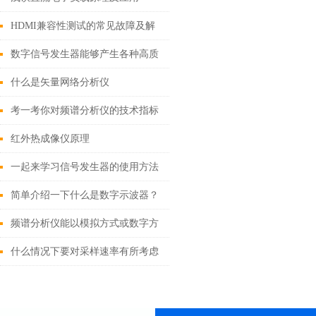
HDMI兼容性测试的常见故障及解
决方案
数字信号发生器能够产生各种高质
量的数字信号
什么是矢量网络分析仪
考一考你对频谱分析仪的技术指标
了解了多少
红外热成像仪原理
一起来学习信号发生器的使用方法
和注意事项
简单介绍一下什么是数字示波器？
频谱分析仪能以模拟方式或数字方
式显示分析结果
什么情况下要对采样速率有所考虑