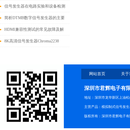
信号发生器在电路实验和设备检测
中广泛应用
简析DTMB数字信号发生器的主要
功能
HDMI兼容性测试的常见故障及解
决方案
8K高清信号发生器Chroma2238
网站首页
关于
深圳市君辉电子有
地址：深圳市龙华新区上油松尚游公
主营产品：模拟制式信号发生器TG3
版权所有：深圳市君辉电子有