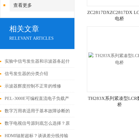
查看更多
ZC2817DXZC2817DX 
电桥
相关文章
RELEVANT ARTICLES
实验中信号发生器和示波器各起什
么作用
信号发生器的分类介绍
示波器辉度控制不正常的维修
TH283X系列紧凑型LC
PEL-3000E可编程直流电子负载产
桥
品简介
数字万用表适用于基本故障诊断的
便携式装置
数字电视信号源到底怎么选择？原
来这么简单！
HDMI辐射超标？谈谈差分线传输