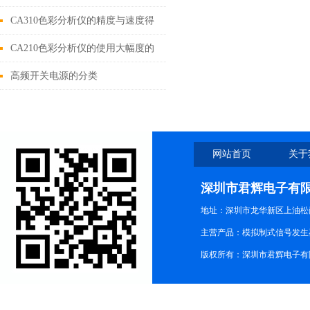
线长度差
CA310色彩分析仪的精度与速度得
到了提升
CA210色彩分析仪的使用大幅度的
提高了测量效率
高频开关电源的分类
网站首页
关于
深圳市君辉电子有
地址：深圳市龙华新区上油松尚游公
主营产品：模拟制式信号发生器TG3
版权所有：深圳市君辉电子有