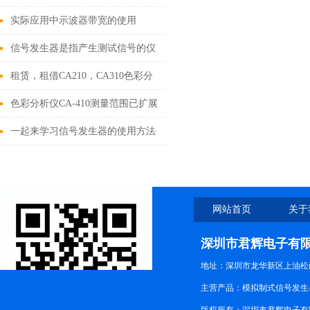
实际应用中示波器带宽的使用
信号发生器是指产生测试信号的仪
器
租赁，租借CA210，CA310色彩分
析仪，色彩照度计日本美能达
色彩分析仪CA-410测量范围已扩展
到低辉度范围
一起来学习信号发生器的使用方法
和注意事项
网站首页
关于
深圳市君辉电子有
地址：深圳市龙华新区上油松尚游公
主营产品：模拟制式信号发生器TG3