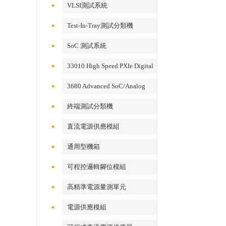
VLSI測試系統
Test-In-Tray測試分類機
SoC 測試系統
33010 High Speed PXIe Digital
IO Card
3680 Advanced SoC/Analog
Test System
終端測試分類機
直流電源供應模組
通用型機箱
可程控邏輯腳位模組
高精準電源量測單元
電源供應模組