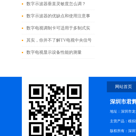
结
数字示波器垂直灵敏度怎么调？
数字示波器的优缺点和使用注意事
项
数字电视调制卡可适用于多制式实
时编码测试的数字信号源
其实，你并不了解TV电视中央信号
源中心
数字电视显示设备性能的测量
网站首页
深圳市君
地址：深圳市龙华
主营产品：模拟制式
版权所有：深圳