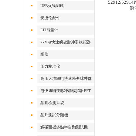
52912/529
USB火线测试
源
安捷伦配件
EIT能量计
7kV电快速瞬变脉冲群模拟器
维修
压力校准仪
高压大功率电快速瞬变脉冲群
测试系统
电快速瞬变脉冲群模拟器EFT
500x
晶圓檢測系統
晶片測試分類機
觸碰面板多點半自動測試機