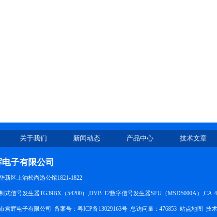
关于我们
新闻动态
产品中心
技术文章
辉电子有限公司
新区上油松尚游公馆1821-1822
信号发生器TG39BX（54200）,DVB-T2数字信号发生器SFU（MSD5000A）,CA-
市君辉电子有限公司 备案号：
粤ICP备13029163号
总访问量：476853
站点地图
技术