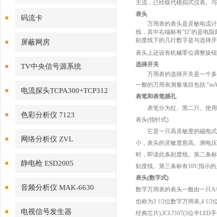
主流，已经取代模拟式仪表。与
表头
码流卡
万用表的表头是灵敏电流计
线，其中右端标有"Ω"的是电阻
DTA1107S（JH3200A）
刻度线下的几行数字是与选择开
屏蔽网房
表头上还设有机械零位调整旋钮
选择开关
TV中央信号源系统
万用表的选择开关是一个多
一般的万用表测量项目包括:"mA"
电流探头TCPA300+TCP312
表笔和表笔插孔
表笔分为红、黑二只。使用
色彩分析仪 7123
表头(指针式)
它是一只高灵敏度的磁电式
网络分析仪 ZVL
小，表头的灵敏度愈高。测电压
时，即读此条刻度线。第二条标
静电枪 ESD2005
刻度线。第三条标有10V,指示
表头(数字式)
音频分析仪 MAK-6630
数字万用表的表头一般由一只A/
也称为3 1/2位数字万用表,4 1/
电视信号发生器
经典芯片),ICL7107(3位半L