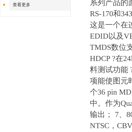
系列产品的面板
查看更多
RS-170和
这是一个在连
EDID以及V
TMDS数位
HDCP ?在2
料测试功能 ?
项能使图元时
个36 pi
中。作为Qua
输出； 7、
NTSC，CB