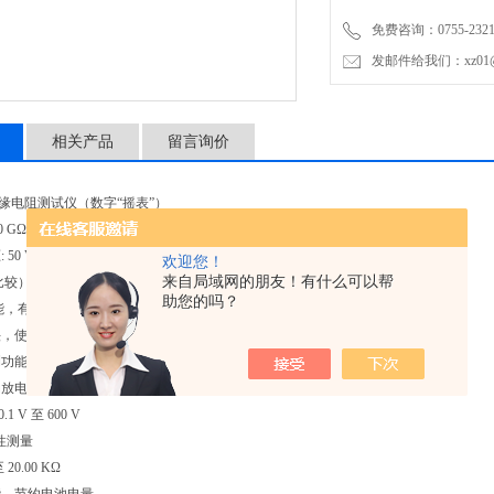
远程测试探头，使重复性测
免费咨询：0755-2321
带电电路检测功能，如果检测
发邮件给我们：xz01@junh
相关产品
留言询价
08 绝缘电阻测试仪（数字“摇表”）
 10 GΩ的绝缘测试
50 V、100 V、250 V、500 V 和 1000 V，适用于多种应用
欢迎您！
来自局域网的朋友！有什么可以帮
比较）功能，使重复性测试简单、方便
助您的吗？
能，有19个存储单元，节约时间和人力
头，使重复性测试或难以触及到的被测点的测试更加方便
功能，如果检测到大于30 V的电压，则禁止进行测试，提高了对人员的保护能力
动放电功能，提高了对人员的保护能力
1 V 至 600 V
断性测量
 20.00 KΩ