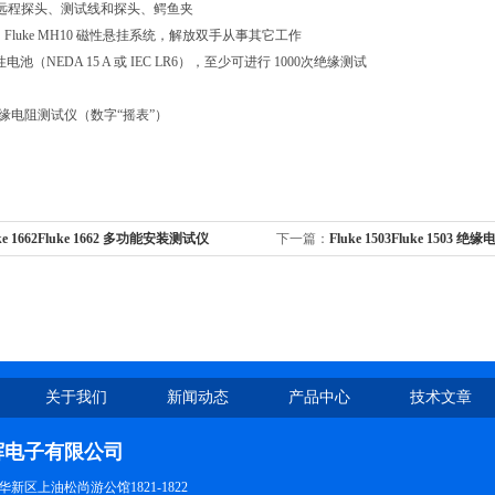
 远程探头、测试线和探头、鳄鱼夹
Fluke MH10 磁性悬挂系统，解放双手从事其它工作
性电池（NEDA 15 A 或 IEC LR6），至少可进行 1000次绝缘测试
08 绝缘电阻测试仪（数字“摇表”）
ke 1662Fluke 1662 多功能安装测试仪
下一篇：
Fluke 1503Fluke 1503 
关于我们
新闻动态
产品中心
技术文章
辉电子有限公司
新区上油松尚游公馆1821-1822