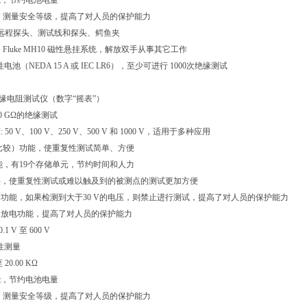
能，节约电池电量
600 V 测量安全等级，提高了对人员的保护能力
 远程探头、测试线和探头、鳄鱼夹
Fluke MH10 磁性悬挂系统，解放双手从事其它工作
性电池（NEDA 15 A 或 IEC LR6），至少可进行 1000次绝缘测试
08 绝缘电阻测试仪（数字“摇表”）
 10 GΩ的绝缘测试
50 V、100 V、250 V、500 V 和 1000 V，适用于多种应用
比较）功能，使重复性测试简单、方便
能，有19个存储单元，节约时间和人力
头，使重复性测试或难以触及到的被测点的测试更加方便
功能，如果检测到大于30 V的电压，则禁止进行测试，提高了对人员的保护能力
动放电功能，提高了对人员的保护能力
1 V 至 600 V
断性测量
 20.00 KΩ
能，节约电池电量
600 V 测量安全等级，提高了对人员的保护能力