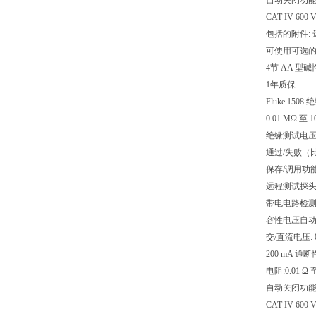
自动关闭功
CAT IV 
包括的附件:
可使用可选的 
4节 AA 型碱
1年质保
Fluke 15
0.01 MΩ 至
绝缘测试电压: 
通过/失败（
保存/调用功
远程测试探
带电电路检测
容性电压自
交/直流电压: 0.
200 mA 通
电阻:0.01 Ω 至
自动关闭功
CAT IV 