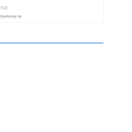
试或难以触及到的被测点的测试更加方便
7122
到大于30 V的电压
uiyiqi.vip