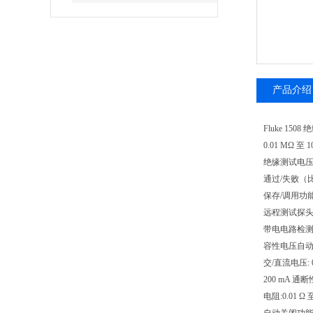
产品介绍
Fluke 15
0.01 MΩ 至
绝缘测试电压: 
通过/失败（
保存/调用功
远程测试探
带电电路检测
容性电压自
交/直流电压: 0.
200 mA 通
电阻:0.01 Ω 至