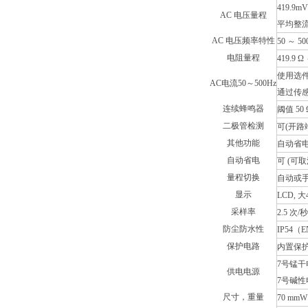
419.9m
AC 电压量程
平均整
AC 电压频率特性
50 ～ 50
电阻量程
419.9 Ω
使用选
AC电流50～500Hz
通过传感
连续蜂鸣器
阈值 50
二极管检测
可(开路端
其他功能
自动省
自动省电
可 (可取
量程切换
自动或
显示
LCD, 大4
采样率
2.5 次/秒
防尘防水性
IP54（E
保护电路
内置保护
7号锰干电
供电电源
7号碱性
尺寸，重量
70 mmW