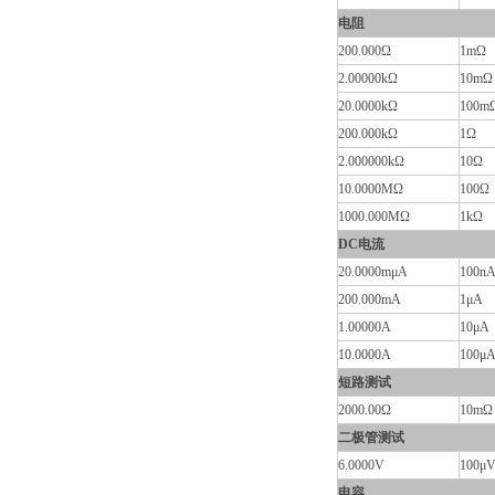
电阻
200.000Ω
1mΩ
2.00000kΩ
10mΩ
20.0000kΩ
100m
200.000kΩ
1Ω
2.000000kΩ
10Ω
10.0000MΩ
100Ω
1000.000MΩ
1kΩ
DC电流
20.0000mμA
100n
200.000mA
1μA
1.00000A
10μA
10.0000A
100μ
短路测试
2000.00Ω
10mΩ
二极管测试
6.0000V
100μ
电容