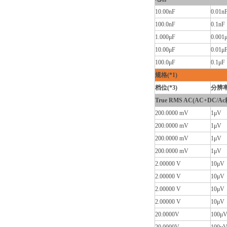
10.00nF
0.01n
100.0nF
0.1nF
1.000μF
0.001
10.00μF
0.01μ
100.0μF
0.1μF
规格(*1)
档位(*3)
分辨
True RMS AC(AC+DC/Ac
200.0000 mV
1μV
200.0000 mV
1μV
200.0000 mV
1μV
200.0000 mV
1μV
2.00000 V
10μV
2.00000 V
10μV
2.00000 V
10μV
2.00000 V
10μV
20.0000V
100μ