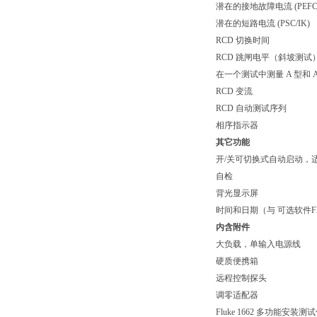
潜在的接地故障电流 (PEFC/
潜在的短路电流 (PSC/IK)
RCD 切换时间
RCD 跳闸电平（斜坡测试
在一个测试中测量 A 型和 
RCD 变流
RCD 自动测试序列
相序指示器
其它功能
开/关可切换式自动启动，适
自检
背光显示屏
时间和日期（与 可选软件Fl
内含附件
大负载，单输入电源线
硬质便携箱
远程控制探头
调零适配器
Fluke 1662 多功能安装测