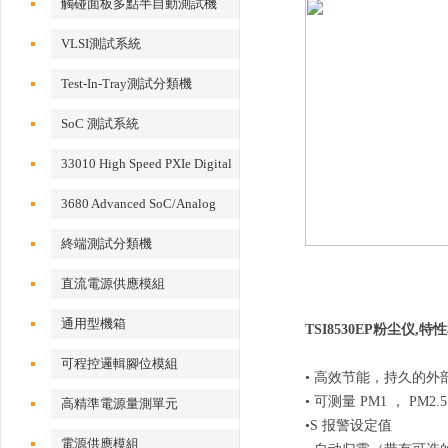
觸碰面板多點半自動測試機
VLSI測試系統
Test-In-Tray測試分類機
SoC 測試系統
33010 High Speed PXIe Digital
IO Card
3680 Advanced SoC/Analog
Test System
終端測試分類機
直流電源供應模組
通用型機箱
TSI8530EP粉尘仪,
特性
可程控邏輯腳位模組
• 高效节能，持久的外部
• 可测量 PM1 ，
PM2.5
高精準電源量測單元
•S 报警设定值
電源供應模組