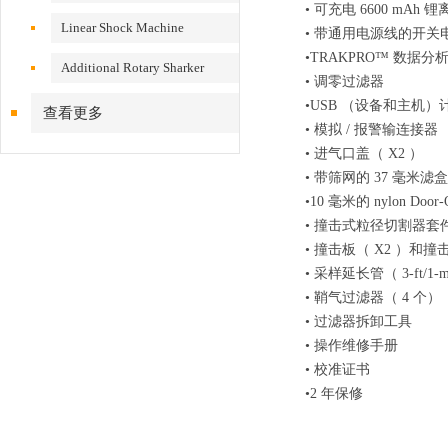
• 可充电 6600 mAh 
VS200/300
Linear Shock Machine
• 带通用电源线的开关
•TRAKPRO™ 数据分
Additional Rotary Sharker
• 调零过滤器
•USB （设备和主机
查看更多
• 模拟 / 报警输连接器
• 进气口盖（ X2 ）
• 带筛网的 37 毫米滤盒
•10 毫米的 nylon Doo
• 撞击式粒径切割器套件（包
• 撞击板（ X2 ）和撞
• 采样延长管（ 3-ft/1-
• 鞘气过滤器（ 4 个）
• 过滤器拆卸工具
• 操作维修手册
• 校准证书
•2 年保修