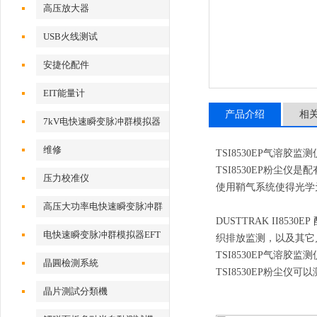
高压放大器
USB火线测试
安捷伦配件
EIT能量计
产品介绍
相
7kV电快速瞬变脉冲群模拟器
维修
TSI8530EP气溶胶监测
TSI8530EP粉尘
压力校准仪
使用鞘气系统使得光学
高压大功率电快速瞬变脉冲群
DUSTTRAK II8530EP
测试系统
电快速瞬变脉冲群模拟器EFT
织排放监测，以及其它
TSI8530EP气溶胶监测
500x
晶圓檢測系統
TSI8530EP粉尘仪
可以
晶片測試分類機