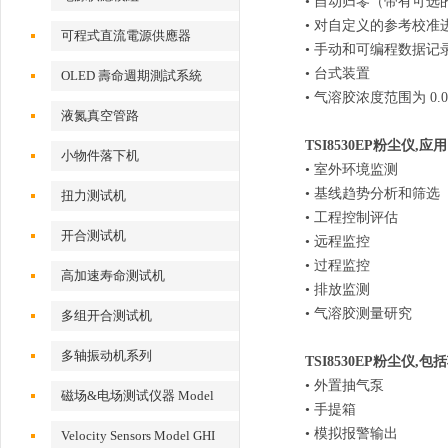
• 自动归零（带有可
• 对自定义的参考校
可程式直流電源供應器
• 手动和可编程数据记
• 台式装置
OLED 壽命週期測試系統
• 气溶胶浓度范围为 0.001
液氮真空管路
TSI8530EP粉尘仪
,
应用
小物件落下机
• 室外环境监测
• 基线趋势分析和筛选
扭力测试机
• 工程控制评估
开合测试机
• 远程监控
• 过程监控
高加速寿命测试机
• 排放监测
• 气溶胶测量研究
多组开合测试机
多轴振动机系列
TSI8530EP粉尘仪,
包括
• 外置抽气泵
磁场&电场测试仪器 Model
• 手提箱
EFM 100
• 模拟报警输出
Velocity Sensors Model GHI