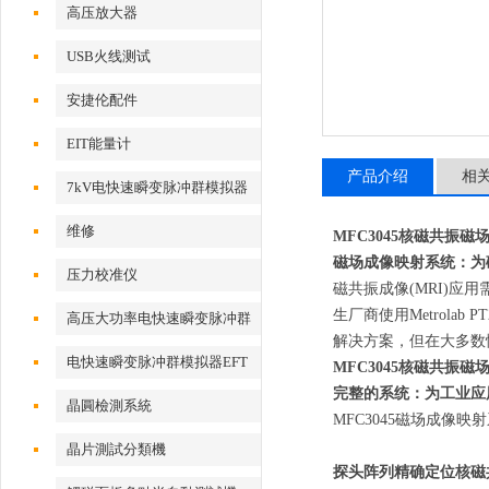
高压放大器
USB火线测试
安捷伦配件
EIT能量计
产品介绍
相
7kV电快速瞬变脉冲群模拟器
维修
MFC3045核磁共振
磁场成像映射系统：为磁
压力校准仪
磁共振成像(MRI)应
生厂商使用Metrol
高压大功率电快速瞬变脉冲群
解决方案，但在大多数情
测试系统
电快速瞬变脉冲群模拟器EFT
MFC3045核磁共振
完整的系统：为工业应
500x
晶圓檢測系統
MFC3045磁场成像
晶片測試分類機
探头阵列精确定位核磁