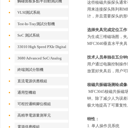
觸碰面板多點半自動測試機
这些核磁共振探头通常
用来连接探头阵列和M
VLSI測試系統
计，并且需要探头的形状
Test-In-Tray測試分類機
选择夹具完成定位工作
SoC 測試系統
为生成三维磁场图，夹具在
MFC3040垂直水平
33010 High Speed PXIe Digital
IO Card
技术人员单独在五分钟
3680 Advanced SoC/Analog
用户通过电脑控制操作M
Test System
終端測試分類機
放置好夹具后，用户可
直流電源供應模組
核磁共振磁场测绘成像
MFC3045核磁共
通用型機箱
钟。除了减少人为误差
可程控邏輯腳位模組
极大地提高了可重复性。
高精準電源量測單元
特性：
1. 单人操作员系统
電源供應模組