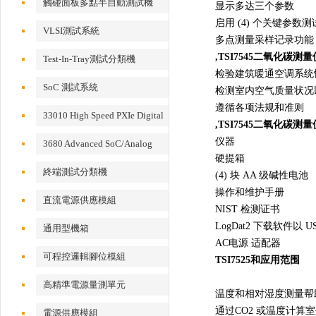
觸碰面板多點半自動測試機
显示多达三个参数
启用 (4) 个关键参数测
VLSI測試系統
多点测量采样记录功能
,TSI7545二氧化碳测
Test-In-Tray測試分類機
检验建筑暖通空调系统
SoC 測試系統
检测室内空气质量状况
遵循各项法规和准则
33010 High Speed PXIe Digital
,TSI7545二氧化碳测
IO Card
仪器
3680 Advanced SoC/Analog
硬提箱
Test System
終端測試分類機
(4) 块 AA 级碱性电池
操作和维护手册
直流電源供應模組
NIST 检测证书
LogDat2 下载软件以 
通用型機箱
AC电源 适配器
可程控邏輯腳位模組
TSI7525和应用范围
高精準電源量測單元
温度和相对湿度测量帮助
通过CO2 或温度计
電源供應模組