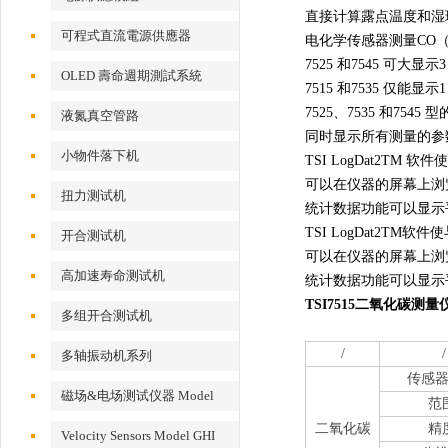
直接计算露点温度和湿
可程式直流電源供應器
电化学传感器测量CO（
7525 和7545 可大显
OLED 壽命週期測試系統
7515 和7535 仅能显
7525、7535 和754
液氮真空管路
同时显示所有测量的参
小物件落下机
TSI LogDat2TM
可以在仪器的屏幕上浏
扭力测试机
统计数据功能可以显示
TSI LogDat2T
开合测试机
可以在仪器的屏幕上浏
高加速寿命测试机
统计数据功能可以显示
TSI7515二氧化碳
多组开合测试机
/
/
多轴振动机系列
传感
磁场&电场测试仪器 Model
范
EFM 100
二氧化碳
精
Velocity Sensors Model GHI