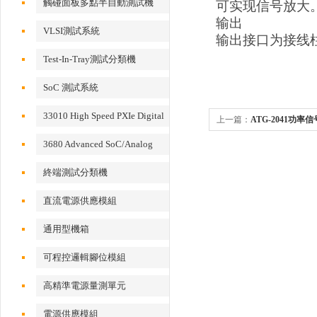
觸碰面板多點半自動測試機
可实现信号放大
输出
VLSI測試系統
输出接口为接线柱，输
Test-In-Tray測試分類機
SoC 測試系統
33010 High Speed PXIe Digital
上一篇：
ATG-2041功率信
IO Card
3680 Advanced SoC/Analog
Test System
終端測試分類機
直流電源供應模組
通用型機箱
可程控邏輯腳位模組
高精準電源量測單元
電源供應模組