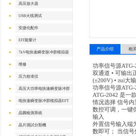
高压放大器
USB火线测试
安捷伦配件
EIT能量计
产品介绍
相
7kV电快速瞬变脉冲群模拟器
维修
功率信号源ATG-2
双通道 • 可输出
压力校准仪
(±200V) • zu
功率信号源ATG-2
高压大功率电快速瞬变脉冲群
ATG-2042
测试系统
电快速瞬变脉冲群模拟器EFT
情况选择 信号内置
数控可调，一键
500x
晶圓檢測系統
输入
外置信号输入端为
晶片測試分類機
数即可； 当信号