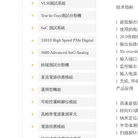
VLSI測試系統
技术指标:
Test-In-Tray測試分類機
l 超低输出噪声
SoC 測試系統
l 使用的电
l 20.0倍
33010 High Speed PXIe Digital
l 输出短路
IO Card
l No oversho
3680 Advanced SoC/Analog
l 输入端口
Test System
終端測試分類機
l 监控输出:
l 输入电源: 2
直流電源供應模組
l 无铅, 
产品应用
通用型機箱
可程控邏輯腳位模組
l 高速超
l 转向EO
高精準電源量測單元
l 纳米定位
l 半导体
電源供應模組
l 扫描探