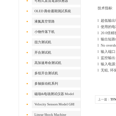
可程式直流電源供應器
技术指标:
OLED 壽命週期測試系統
l 超低输出噪声
液氮真空管路
l 使用的电
小物件落下机
l 20.0倍
l 输出短路
扭力测试机
l No oversho
l 输入端口
开合测试机
l 监控输出:
高加速寿命测试机
l 输入电源: 2
l 无铅, 
多组开合测试机
多轴振动机系列
磁场&电场测试仪器 Model
上一篇：
TF
EFM 100
Velocity Sensors Model GHI
VS200/300
Linear Shock Machine