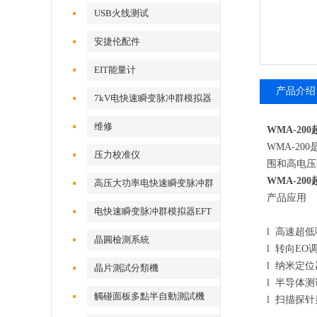
USB火线测试
安捷伦配件
EIT能量计
产品介绍
7kV电快速瞬变脉冲群模拟器
维修
WMA-2
WMA-2
压力校准仪
围和高电压
WMA-2
高压大功率电快速瞬变脉冲群
产品应用
测试系统
电快速瞬变脉冲群模拟器EFT
l 高速超
500x
晶圓檢測系統
l 转向EO
l 纳米定位
晶片測試分類機
l 半导体
觸碰面板多點半自動測試機
l 扫描探