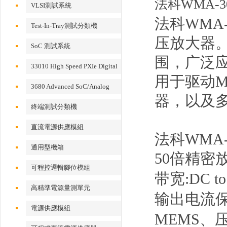
法科WMA-3
VLSI測試系統
法科WMA
Test-In-Tray測試分類機
压放大器。
SoC 測試系統
围，广泛应
33010 High Speed PXIe Digital
用于驱动
IO Card
3680 Advanced SoC/Analog
器，以及
Test System
終端測試分類機
直流電源供應模組
法科WMA
通用型機箱
50倍精密
可程控邏輯腳位模組
带宽:DC to
高精準電源量測單元
输出电流保护
電源供應模組
MEMS、