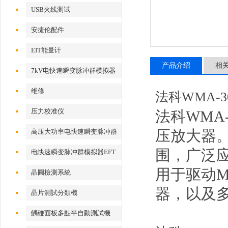
USB火线测试
安捷伦配件
EIT能量计
产品介绍
相
7kV电快速瞬变脉冲群模拟器
维修
法科WMA-3
压力校准仪
法科WMA
压放大器。
高压大功率电快速瞬变脉冲群
测试系统
围，广泛应
电快速瞬变脉冲群模拟器EFT
500x
用于驱动
晶圓檢測系統
器，以及
晶片測試分類機
觸碰面板多點半自動測試機