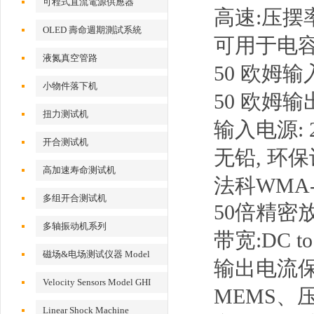
可程式直流電源供應器
高速:压摆率
OLED 壽命週期測試系統
可用于电
液氮真空管路
50 欧姆输入阻抗
小物件落下机
50 欧姆
扭力测试机
输入电源: 2
开合测试机
无铅, 环
高加速寿命测试机
法科WMA
多组开合测试机
50倍精密
多轴振动机系列
带宽:DC to
磁场&电场测试仪器 Model
输出电流保护
EFM 100
Velocity Sensors Model GHI
MEMS、
VS200/300
Linear Shock Machine