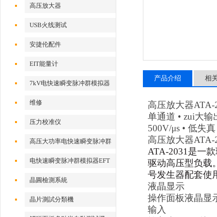
高压放大器
USB火线测试
安捷伦配件
EIT能量计
产品介绍
相
7kV电快速瞬变脉冲群模拟器
维修
高压放大器ATA-2
单通道 • zui大输出
压力校准仪
500V/μs • 低失
高压放大器ATA-2
高压大功率电快速瞬变脉冲群
ATA-2031
测试系统
电快速瞬变脉冲群模拟器EFT
驱动高压型负载
号发生器配套使
500x
晶圓檢測系統
液晶显示
操作面板液晶显
晶片測試分類機
输入