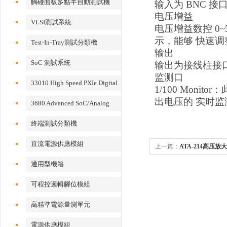
觸碰面板多點半自動測試機
输入为 BNC 接
电压增益
VLSI測試系統
电压增益数控 0~
示，能够 快速
Test-In-Tray測試分類機
输出
SoC 測試系統
输出为接线柱接口，z
监测口
33010 High Speed PXIe Digital
1/100 Mon
IO Card
出电压的 实时监
3680 Advanced SoC/Analog
Test System
終端測試分類機
直流電源供應模組
上一篇：
ATA-214高压放大
通用型機箱
可程控邏輯腳位模組
高精準電源量測單元
電源供應模組