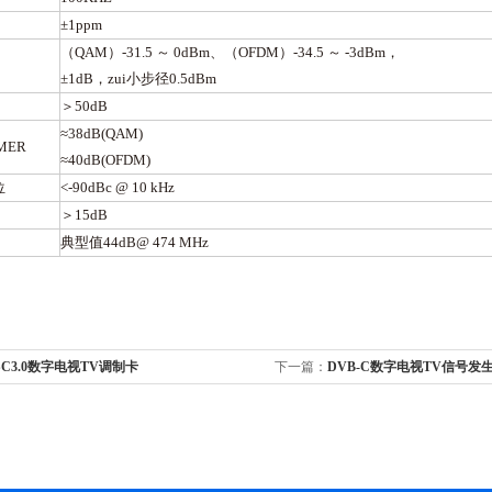
±1ppm
（QAM）-31.5 ～ 0dBm、（OFDM）-34.5 ～ -3dBm，
±
1
dB，zui小步径0.5dBm
＞50dB
≈38dB(QAM)
MER
≈40dB(OFDM)
位
<-90dBc @ 10 kHz
＞15dB
典型值44dB@ 474 MHz
SC3.0数字电视TV调制卡
下一篇：
DVB-C数字电视TV信号发