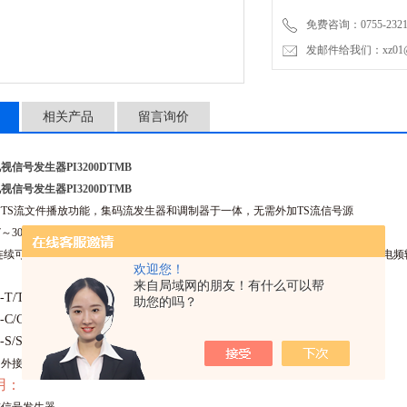
免费咨询：0755-2321
发邮件给我们：xz01@junh
相关产品
留言询价
信号发生器PI3200DTMB
信号发生器PI3200DTMB
TS流文件播放功能，集码流发生器和调制器于一体，无需外加TS流信号源
7～
3000
MHz，*覆盖VHF、UHF电视频道
可变，可变范围（QAM）-31.5 ～ 0dBm、（OFDM）-34.5 ～ -3dBm
，（增加电频输
欢迎您！
来自局域网的朋友！有什么可以帮
T/T2，ATSC，ISDB-T,DTMB
助您的吗？
C/C2，J.83B
S/S2，ISDB-S
，外接
鼠标
键盘显示器
即可设置参数
，操作更方便
用：