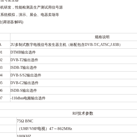
准信号发生器
体机研发，性能检测及生产测试用信号源
输系统模拟，演示
、
展会
、
电器卖场等
发(调谐器/解码)
规格说明
A
2U
多制式数字电视信号发生器主机（标配包含
DVB-T/C,ATSC,J.83B
）
01
DTMB输出选件
02
DVB-T2输出选件
03
ISDB-T输出选件
04
DVB-S/S2输出选件
05
DVB-C2输出选件
06
ISDB-S输出选件
07
-110dbm电频输出选件
RF技术参数
75Ω BNC
（UHF/VHF电视）47～862MHz
100KHZ