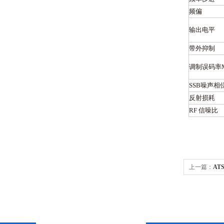
频偏
输出电平
带外抑制
调制误码率
SSB噪声相
反射损耗
RF 信噪比
上一篇：
AT