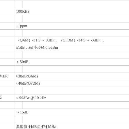
100KHZ
±1ppm
（QAM）-31.5 ～ 0dBm、（OFDM）-34.5 ～ -3dBm，
±1dB，zui小步径 0.5dBm
＞50dB
MER
≈38dB(QAM)
≈40dB(OFDM)
位
<-90dBc @ 10 kHz
＞15dB
典型值 44dB@ 474 MHz