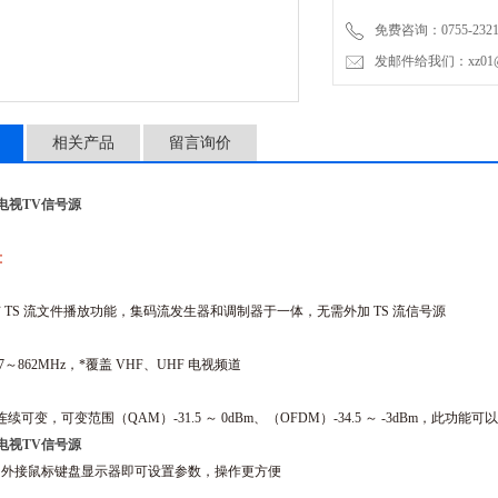
相关数字电视标准。
免费咨询：0755-2321
发邮件给我们：xz01@junh
相关产品
留言询价
字电视TV信号源
：
 TS 流文件播放功能，集码流发生器和调制器于一体，无需外加 TS 流信号源
7～862MHz，*覆盖 VHF、UHF 电视频道
连续可变，可变范围（QAM）-31.5 ～ 0dBm、（OFDM）-34.5 ～ -3dBm，此
字电视TV信号源
，外接鼠标键盘显示器即可设置参数，操作更方便