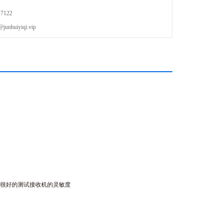
7122
uiyiqi.vip
功能可以很好的测试接收机的灵敏度