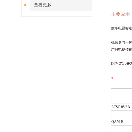
查看更多
主要应用
数字电视标
机顶盒与一
广播电视传
DTV 芯片开
●
ATSC 8VSB
QAM-B