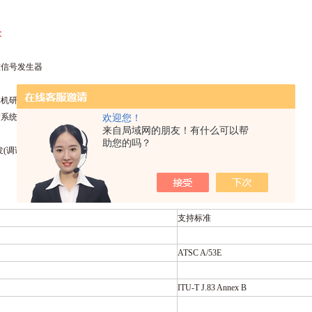
：
准信号发生器
体机研发，性能检测及生产测试用信号源
输系统模拟，演示、展会、电器卖场等
欢迎您！
来自局域网的朋友！有什么可以帮
助您的吗？
发(调谐器/解码)
支持标准
ATSC A/53E
ITU-T J.83 Annex B