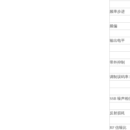
频率步进
频偏
输出电平
带外抑制
调制误码率 
SSB 噪声相
反射损耗
RF 信噪比