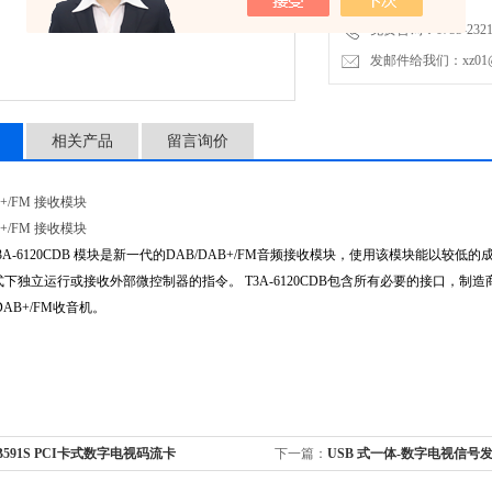
免费咨询：0755-2321
发邮件给我们：xz01@junh
相关产品
留言询价
AB+/FM 接收模块
AB+/FM 接收模块
A-6120CDB 模块是新一代的DAB/DAB+/FM音频接收模块，使用该模块能以较低
式下独立运行或接收外部微控制器的指令。 T3A-6120CDB包含所有必要的接口，
DAB+/FM收音机。
B591S PCI卡式数字电视码流卡
下一篇：
USB 式一体-数字电视信号发生