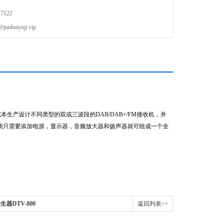
7122
uiyiqi.vip
的成本生产设计不同类型的双或三波段的DAB/DAB+/FM接收机，并
制造商只需要添加电源，显示器，音频放大器和扬声器就可组成一个全
器DTV-800
返回列表>>