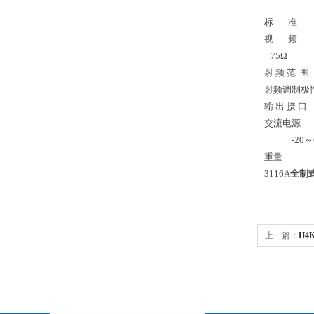
标 准 符合
视 频 电
75Ω
射 频 范
射频调制极
输 出 接 口
交流电源
-20～6
重量
3116A
全制
上一篇：
H4K