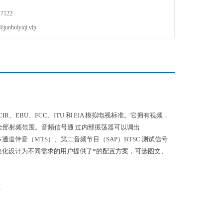
7122
uiyiqi.vip
CCIR、EBU、FCC、ITU 和 EIA 模拟电视标准。它拥有视频，
Hz 全部射频范围。音频信号通 过内部振荡器可以调出
）、多通道伴音（MTS）、第二音频节目（SAP）BTSC 测试信号
688 的模块化设计为不同需求的用户提供了*的配置方案，可选图文、
想