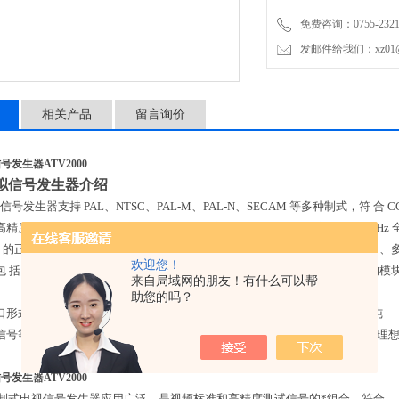
免费咨询：0755-2321
发邮件给我们：xz01@junh
相关产品
留言询价
发生器ATV2000
拟信号发生器
介绍
电视信号发生器支持 PAL、NTSC、PAL-M、PAL-N、SECAM 等多种制式，符 合 
精度设置和 指示，还有高达 100dBuV 的高稳定射频输出，覆盖 40-900M
1KHz 的正弦波。它具有单声道（mono）、立体声（Stereo）、 丽音（NICAM
欢迎您！
 括图文电视、闭合字幕(ClosedCaption)、V-CHIP 等测试信号。 JH5
来自局域网的朋友！有什么可以帮
助您的吗？
口形式等使其刚好满足应用之需而*浪费投资之虞。功能丰富，可提供稳定纯
信号等特点使其成为测试电视接收机，录像机，监视系统和视频电路性能的理
发生器ATV2000
8 全制式电视信号发生器应用广泛，是视频标准和高精度测试信号的*组合，符合