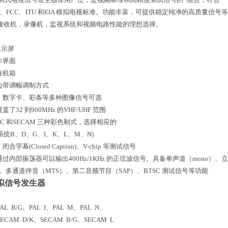
BU、FCC、ITU 和EIA 模拟电视标准。功能丰富，可提供稳定纯净的高质量信号
接收机，录像机，监视系统和视频电路性能的理想选择。
显示屏
作界面
业机箱
留边带调幅调制方式
卡、数字卡、彩条等多种图像信号可选
盖了32 到900MHz 的VHF/UHF 范围
TSC 和SECAM 三种彩色制式，选择相应的
统B、D、G、I、K、L、M、N)
合字幕(Closed Caption)、V-chip 等测试信号
通过内部振荡器可以输出400Hz/1KHz 的正弦波信号。具备单声道（mono）、立体
）、多通道伴音（MTS）、第二音频节目（SAP）、BTSC 测试信号等功能
拟信号发生器
PAL B/G、PAL I、PAL M、PAL N、
ECAM D/K、SECAM B/G、SECAM L