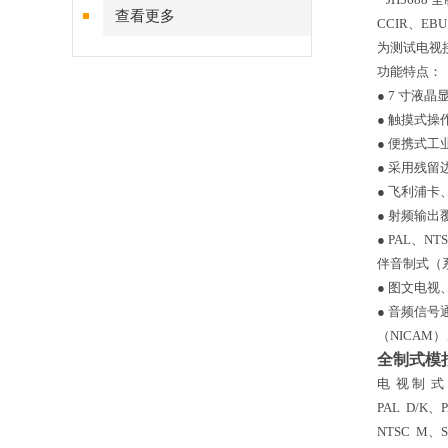
查看更多
CCIR、E
为测试电视
功能特点：
● 7 寸液晶
● 触摸式操
● 便携式工
● 采用残
● 飞利浦
● 射频输出覆
● PAL、N
伴音制式（系
● 图文电视、闭
● 音频信号
（NICAM
全制式模
电 视 制 式
PAL D/K、
NTSC M、S