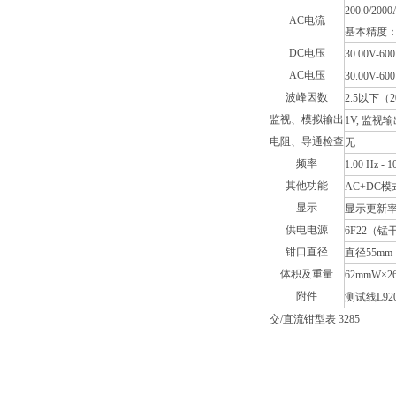
200.0/20
AC电流
基本精度：±1.3
DC电压
30.00V-6
AC电压
30.00V-6
波峰因数
2.5以下（2
监视、模拟输出
1V, 监视输
电阻、导通检查
无
频率
1.00 Hz -
其他功能
AC+DC
显示
显示更新率
供电电源
6F22（锰
钳口直径
直径55mm
体积及重量
62mmW×2
附件
测试线L92
交/直流钳型表 3285