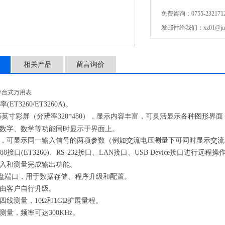
双参数显示，可显示同一
免费咨询：0755-232171
交流频率值）。
发邮件给我们：xz01@junhui
通过IEEE 488接口（ET3
相关产品
留言询价
位半台式万用表
率(ET3260/ET3260A)。
.5英寸彩屏（分辨率320*480），显示内容丰富，可灵活显示各种图形
数字、数学等功能同时显示于界面上。
，可显示同一输入信号的两项参数（例如交流电压测量下可同时显示交流
488接口(ET3260)、RS-232接口、LAN接口、USB Device接口进行远程操
入和测量完成输出功能。
盘端口，用于数据存储、程序升级和配置。
由客户自行升级。
四线测量，10Ω和1GΩ扩展量程。
测量，频率可达300KHz。