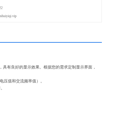
输入信号的两项参数（例如交流电压测量下可同时显示交流电压值和
22
yiqi.vip
界面，具有良好的显示效果。根据您的需求定制显示界面，
电压值和交流频率值）。
作。