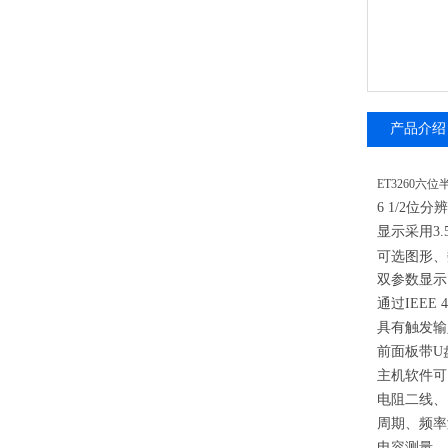
产品介绍
ET3260六
6 1/2位分辨
显示采用3
可选图形、
双参数显示
通过IEEE 
具有触发输
前面板带U
主机软件可
电阻二线、
周期、频率
电容测量。