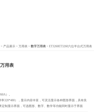
>
产品展示
>
万用表
>
数字万用表
> ET3260ET3260六位半台式万用表
式万用表
3260A）。
辨率320*480），显示内容丰富，可灵活显示各种图形界面，具有良
求定制显示界面，可选图形、数字、数学等功能同时显示于界面