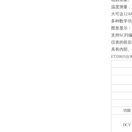
温度测量，
大可达1
2
A
多种数学功
图形显示：
支持SCPI
仪表的前后面
具有内部、
ET3260六
功能
DCV