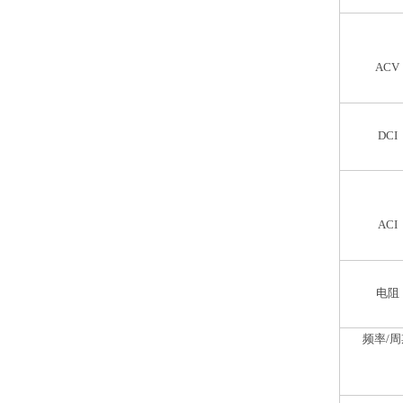
ACV
DCI
ACI
电阻
频率/周