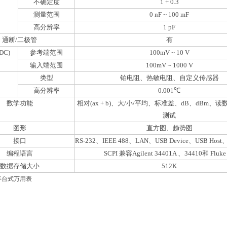
不确定度
1 + 0.3
测量范围
0 nF ~ 100 mF
高分辨率
1 pF
通断/二极管
有
DC)
参考端范围
100mV ~ 10 V
输入端范围
100mV ~ 1000 V
类型
铂电阻、热敏电阻、自定义传感器
高分辨率
0.001℃
数学功能
相对(ax + b)、大/小/平均、标准差、dB、dBm、
测试
图形
直方图、趋势图
接口
RS-232、IEEE 488、LAN、USB Device、USB Host、T
编程语言
SCPI 兼容Agilent 34401A
、
34410
和 Fluke
数据存储大小
512K
位半台式万用表