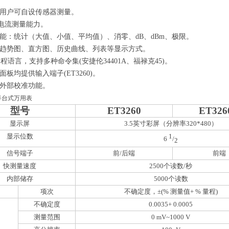
用户可自设传感器测量。
电流测量能力。
能：统计（大值、小值、平均值）、消零、dB、dBm、极限。
趋势图、直方图、历史曲线、列表等显示方式。
编程语言，支持多种命令集(安捷伦34401A、福禄克45)。
板均提供输入端子(ET3260)。
外部校准功能。
位半台式万用表
型号
ET3260
ET326
显示屏
3.5英寸彩屏（分辨率320*480）
显示位数
1
6
/
2
信号端子
前/后端
前端
快测量速度
2500个读数/秒
内部储存
5000个读数
项次
不确定度，±(% 测量值+ % 量程)
不确定度
0.00
35
+ 0.0005
测量范围
0 mV~1000 V