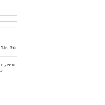
读数保持、限值
rig IN/OUT
 45