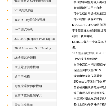
觸碰面板多點半自動測試機
字母数字键盘可输入测试
高低限制可由用户自定
VLSI測試系統
可手动或自动选择测量范
打印机输出及存储功能
Test-In-Tray測試分類機
MEGGER DLRO10为
SoC 測試系統
于希望更好地控制测量过程
稍后下载至电脑。
33010 High Speed PXIe Digital
DLRO10装在一个坚固
IO Card
据。
3680 Advanced SoC/Analog
10 A低阻值欧姆表DLRO10
Test System
終端測試分類機
三秒内提供准确读数
自动电流反向消除残留的
直流電源供應模組
保险丝保护大至600 V
镍氢电池减轻仪器重量
通用型機箱
250 mW功率限制(可选
可程控邏輯腳位模組
自动检测接线的电流和电
端子出现高压时提供可见
高精準電源量測單元
电流通过测试样品时提供
包括全自动等多种操作模
電源供應模組