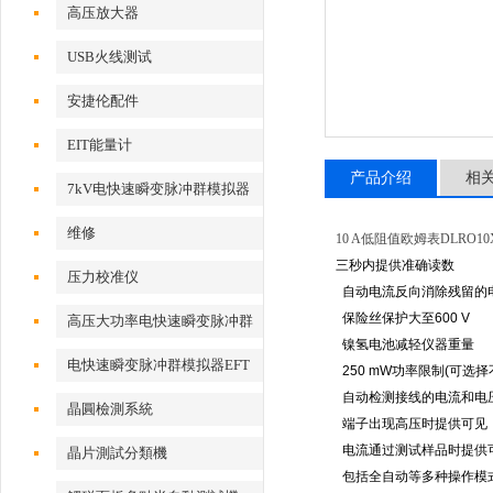
高压放大器
USB火线测试
安捷伦配件
EIT能量计
产品介绍
相
7kV电快速瞬变脉冲群模拟器
维修
10 A低阻值欧姆表DLRO10
三秒内提供准确读数
压力校准仪
自动电流反向消除残留的
保险丝保护大至600 V
高压大功率电快速瞬变脉冲群
镍氢电池减轻仪器重量
测试系统
电快速瞬变脉冲群模拟器EFT
250 mW功率限制(可选
500x
自动检测接线的电流和电
晶圓檢測系統
端子出现高压时提供可见
电流通过测试样品时提供
晶片測試分類機
包括全自动等多种操作模