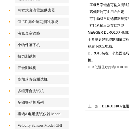
字母数字键盘可输入测试
可程式直流電源供應器
高低限制可由用户自定
可手动或自动选择测量范
OLED 壽命週期測試系統
打印机输出及存储功能
MEGGER DLRO10为
液氮真空管路
于希望更好地控制测量过程
小物件落下机
稍后下载至电脑。
DLRO10装在一个坚固
扭力测试机
据。
10 A低阻值欧姆表DLRO10
开合测试机
高加速寿命测试机
多组开合测试机
多轴振动机系列
上一篇：
DLRO1010 A低
磁场&电场测试仪器 Model
EFM 100
Velocity Sensors Model GHI