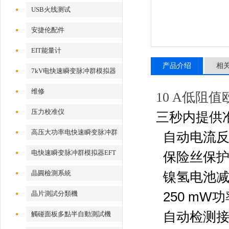
USB火线测试
安捷伦配件
EIT能量计
产品介绍
相
7kV电快速瞬变脉冲群模拟器
维修
10 A低阻值
压力校准仪
三秒内提供
高压大功率电快速瞬变脉冲群
自动电流
测试系统
电快速瞬变脉冲群模拟器EFT
保险丝保护大
500x
晶圓檢測系統
镍氢电池
晶片測試分類機
250 m
自动检测
觸碰面板多點半自動測試機