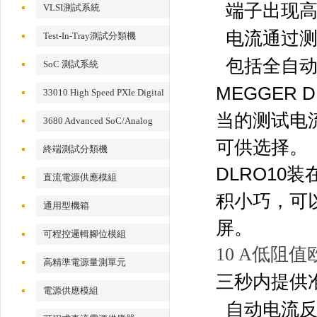
端子出现
VLSI測試系統
电流通过
Test-In-Tray測試分類機
包括全自
SoC 測試系統
MEGGER
33010 High Speed PXIe Digital
IO Card
当的测试电流
3680 Advanced SoC/Analog
Test System
可供选择。
終端測試分類機
DLRO1
直流電源供應模組
积小巧，可以
通用型機箱
屏。
可程控邏輯腳位模組
10 A低阻值
高精準電源量測單元
三秒内提供
電源供應模組
自动电流