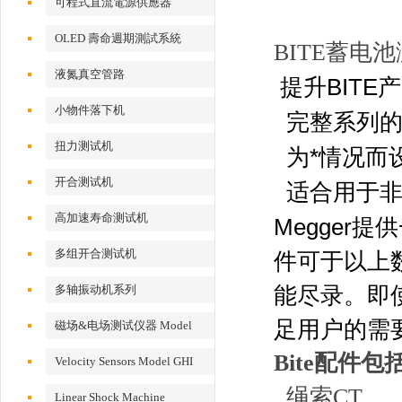
可程式直流電源供應器
OLED 壽命週期測試系統
BITE蓄电
液氮真空管路
提升BITE
小物件落下机
完整系列
扭力测试机
为*情况而
开合测试机
适合用于
高加速寿命测试机
Megger
多组开合测试机
件可于以上
多轴振动机系列
能尽录。即
足用户的需
磁场&电场测试仪器 Model
EFM 100
Bite配件包
Velocity Sensors Model GHI
VS200/300
绳索CT
Linear Shock Machine