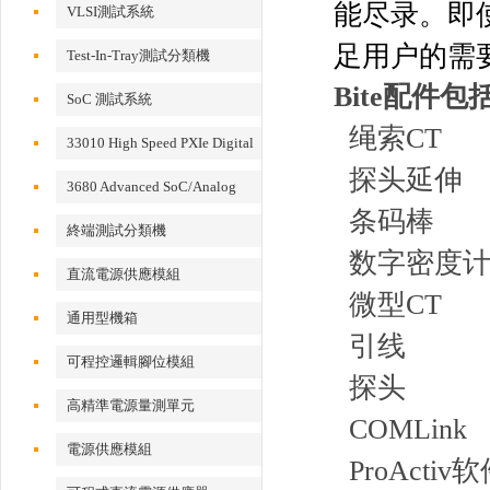
能尽录。即
VLSI測試系統
足用户的需
Test-In-Tray測試分類機
Bite配件包
SoC 測試系統
绳索CT
33010 High Speed PXIe Digital
探头延伸
IO Card
3680 Advanced SoC/Analog
条码棒
Test System
終端測試分類機
数字密度
直流電源供應模組
微型CT
通用型機箱
引线
可程控邏輯腳位模組
探头
高精準電源量測單元
COMLink
電源供應模組
ProActiv