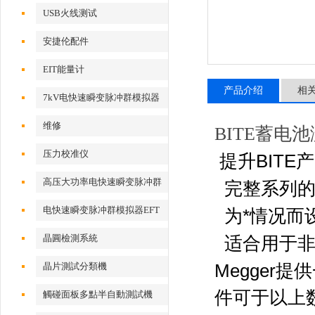
USB火线测试
安捷伦配件
EIT能量计
产品介绍
相
7kV电快速瞬变脉冲群模拟器
维修
BITE蓄电
压力校准仪
提升BITE
高压大功率电快速瞬变脉冲群
完整系列
测试系统
电快速瞬变脉冲群模拟器EFT
为*情况而
500x
晶圓檢測系統
适合用于
晶片測試分類機
Megger
件可于以上
觸碰面板多點半自動測試機