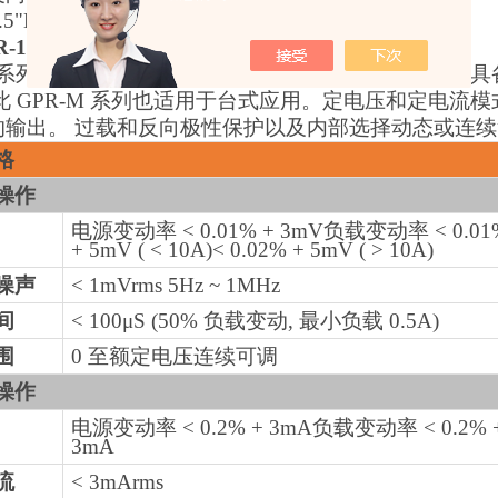
0.5"LED显示
R-1810HD
单通道直流电源
产品叙述
M 系列是一款单路输出、180W的线性直流电源。除了具
此 GPR-M 系列也适用于台式应用。定电压和定电
的输出。 过载和反向极性保护以及内部选择动态或连续
格
操作
电源变动率 < 0.01% + 3mV负载变动率 < 0.01
+ 5mV ( < 10A)< 0.02% + 5mV ( > 10A)
噪声
< 1mVrms 5Hz ~ 1MHz
间
< 100μS (50% 负载变动, 最小负载 0.5A)
围
0 至额定电压连续可调
操作
电源变动率 < 0.2% + 3mA负载变动率 < 0.2% 
3mA
流
< 3mArms