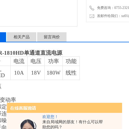
GPR-M系列的显著特点。
免费咨询：0755-2321
发邮件给我们：xz01@junh
相关产品
留言询价
R-1810HD
单通道直流电源
号
电流
电压
功率
功能
-
10A
18V
180W
线性
HD
点
低变动率
和定电流模式
择连续或动态负载
欢迎您！
和噪声
来自局域网的朋友！有什么可以帮
反向极性保护
助您的吗？