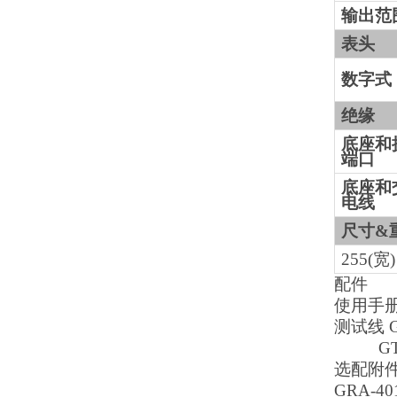
输出范
表头
数字式
绝缘
底座和
端口
底座和
电线
尺寸&
255(宽)
配件
使用手册 
测试线 G
GTL-1
选配附
GRA-4