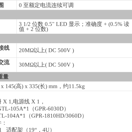
围
0 至额定电流连续可调
3 1/2 位数 0.5" LED 显示；准确度 + (0.5% 读
值 + 2 位数)
接线
20MΩ以上( DC 500V )
交流
30MΩ以上( DC 500V )
重量
 x 145(高) x 335(长) mm，约11.5kg
X 1,电源线 X 1，
TL-105A*1（GPR-6030D）
04A*1（GPR-1810HD/3060D）
件：
01 适配架（19“，4U）