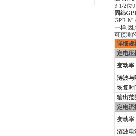
3 1/2位
固纬
GP
GPR-
一样,因
可预测
详细规
定电压
变动率
涟波与
恢复时
输出范
定电流
变动率
涟波电