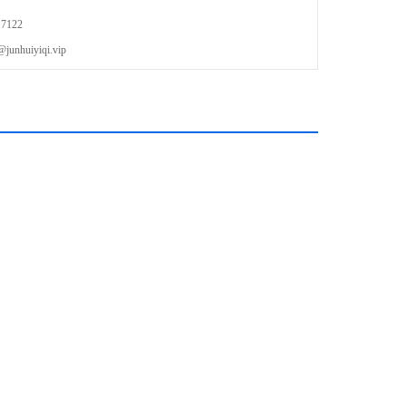
7122
uiyiqi.vip