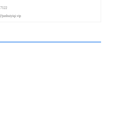
7122
器打出一个孔
uiyiqi.vip
方法（申请中）立即接地至金属外壳
级可达 63kA