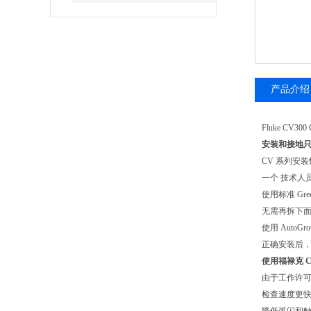
产品介绍
Fluke CV30
安装和接地只
CV 系列安装快
一个 技术人
使用标准 Gre
无需再拆下
使用 Auto
正确安装后，
使用福禄克 Cl
由于工作许可要
检查速度更快