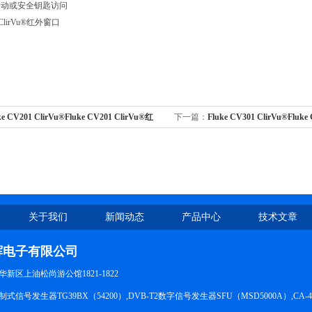
转动或安全钥匙访问
0 ClirVu®红外窗口
ke CV201 ClirVu®Fluke CV201 ClirVu®红
下一篇：
Fluke CV301 ClirVu®Fluke
外窗口
关于我们
新闻动态
产品中心
技术文章
辉电子有限公司
新区上油松尚游公馆1821-1822
信号发生器TG39BX（54200）,DVB-T2数字信号发生器SFU（MSD5000A）,CA-