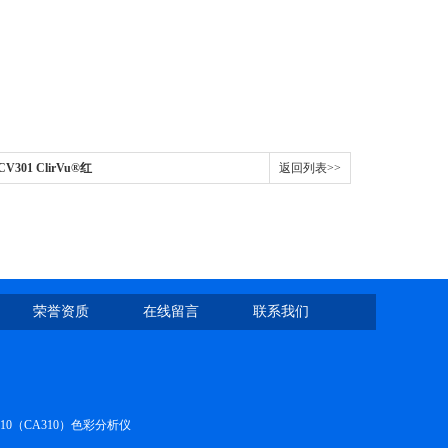
 CV301 ClirVu®红
返回列表>>
荣誉资质
在线留言
联系我们
410（CA310）色彩分析仪