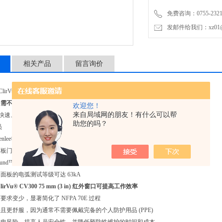
一个 技术人员
免费咨询：0755-2321
使用标准 Greenlee® 打孔
发邮件给我们：xz01@junh
无需再拆下面板门
使用 AutoGround™ 
正确安装后，面板的电弧测试等
相关产品
留言询价
使用福禄克 ClirVu® CV300
0 ClirVu®红外窗口
需不到 5 分钟
欢迎您！
来自局域网的朋友！有什么可以帮
速、简单，为您节省时间 – 5 minutes or less。
助您的吗？
员
enlee® 打孔器打出一个孔
面板门
Ground™ 方法（申请中）立即接地至金属外壳
面板的电弧测试等级可达 63kA
irVu® CV300 75 mm (3 in) 红外窗口可提高工作效率
求变少，显著简化了 NFPA 70E 过程
且更舒服，因为通常不需要佩戴完备的个人防护用品 (PPE)