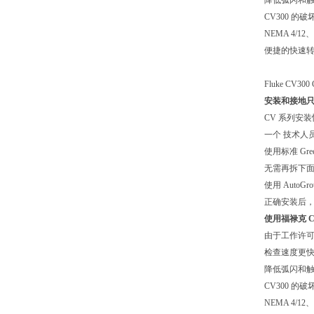
降低弧闪和
CV300 的破坏性
NEMA 4/12、C
便捷的快速
Fluke CV30
安装和接地只
CV 系列安装快
一个 技术人
使用标准 Gre
无需再拆下
使用 Auto
正确安装后，
使用福禄克 Cl
由于工作许可要
检查速度更快
降低弧闪和
CV300 的破坏性
NEMA 4/12、C