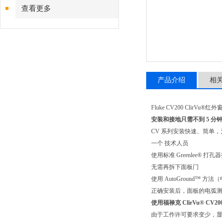
查看更多
产品介绍
相
Fluke CV200 ClirVu®红
安装和接地只需不到 5 分
CV 系列安装快速、简单，为您节省时
一个 技术人员
使用标准 Greenlee® 打
无需再拆下面板门
使用 AutoGround™ 
正确安装后，面板的电弧测试
使用福禄克 ClirVu® CV20
由于工作许可要求变少，显著简