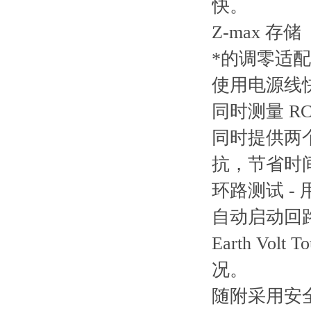
快。
Z-max 
*的调零适
使用电源线快
同时测量 R
同时提供两个
抗，节省时
环路测试 -
自动启动回路
Earth Vo
况。
随附采用安全