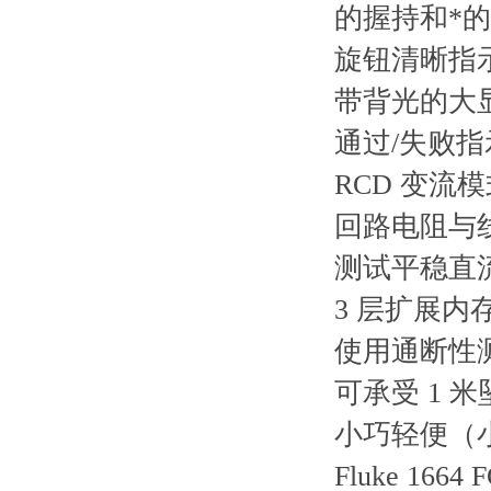
的握持和*
旋钮清晰指
带背光的大
通过/失败指
RCD 变流
回路电阻与线
测试平稳直流
3 层扩展内
使用通断性
可承受 1 
小巧轻便（小
Fluke 16