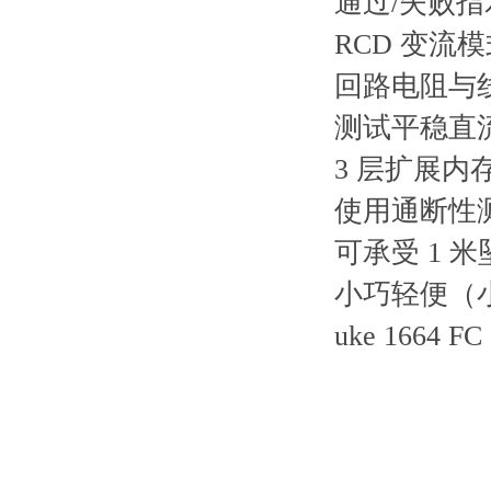
通过/失败指
RCD 变流
回路电阻与线
测试平稳直流
3 层扩展内
使用通断性
可承受 1 
小巧轻便（小
uke 1664