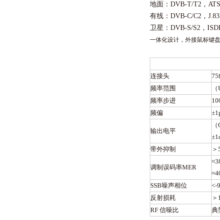
地面：DVB-T/T2，ATS
有线：DVB-C/C2，J.83
卫星：DVB-S/S2，ISD
一体化设计，外接
鼠标
键
连接头
75
频率范围
（
频率步进
10
频偏
±1
（Q
输出电平
±
1
带外抑制
＞
≈3
调制误码率MER
≈4
SSB噪声相位
<-
反射损耗
＞
RF 信噪比
典型