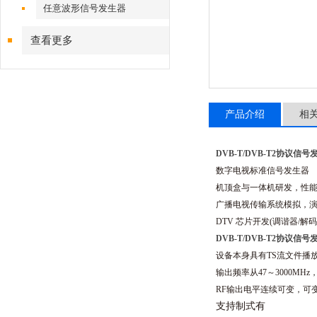
任意波形信号发生器
查看更多
产品介绍
相
DVB-T/DVB-T2协议信号
数字电视标准信号发生器
机顶盒与一体机研发，性
广播电视传输系统模拟，
DTV 芯片开发(调谐器/解码
DVB-T/DVB-T2协议信号
设备本身具有TS流文件播
输出频率从47～
3000
MHz
RF输出电平连续可变，可变范围（
支持制式有