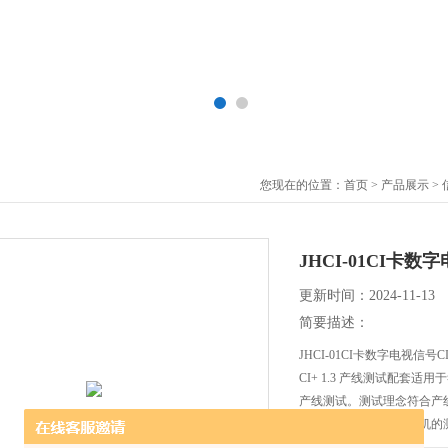
您现在的位置：
首页
>
产品展示
>
JHCI-01CI卡
更新时间：2024-11-13
简要描述：
JHCI-01CI卡数字电视信号
CI+ 1.3 产线测试配套适
产线测试。测试理念符合产线要
试方式大大提高了接收机的
于执行 CI+接口协议加密算