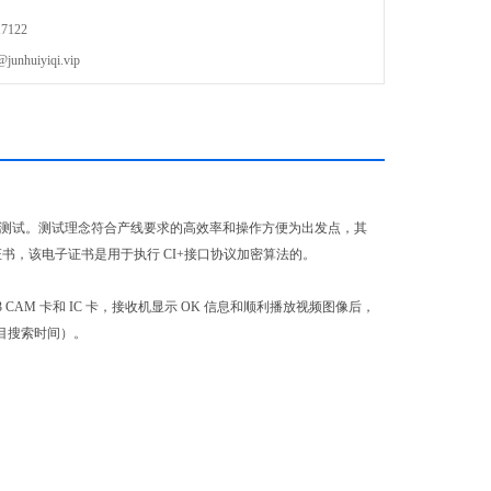
7122
uiyiqi.vip
等）的产线测试。测试理念符合产线要求的高效率和操作方便为出发点，其
子证书，该电子证书是用于执行 CI+接口协议加密算法的。
 CAM 卡和 IC 卡，接收机显示 OK 信息和顺利播放视频图像后，
节目搜索时间）。