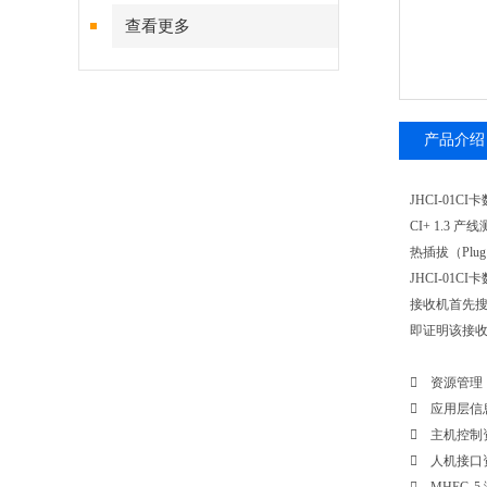
查看更多
产品介绍
JHCI-01C
CI+ 1.
热插拔（Pl
JHCI-01C
接收机首先搜索
即证明该接收
 资源管理 （R
 应用层信息 V
 主机控制资源 
 人机接口