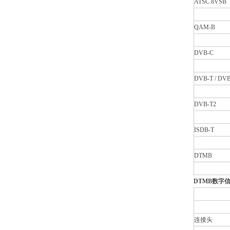
ATSC 8VSB
QAM-B
DVB-C
DVB-T / DV
DVB-T2
ISDB-T
DTMB
DTMB数字信
连接头