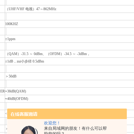
（UHF/VHF 电视）47～862MHz
100KHZ
±1ppm
（QAM）-31.5 ～ 0dBm、（OFDM）-34.5 ～ -3dBm，
±1dB，zui小步径 0.5dBm
＞50dB
ER
≈38dB(QAM)
≈40dB(OFDM)
<-90dBc @ 10 kHz
欢迎您！
来自局域网的朋友！有什么可以帮
＞15dB
助您的吗？