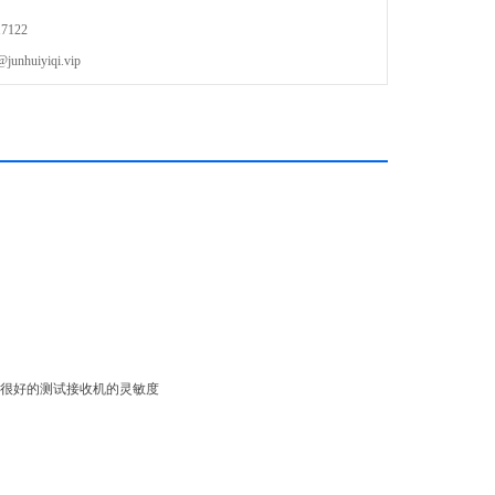
及中国DTMB（DMB-TH、ADTB-T）的全功能数字电视调制器，符合
7122
uiyiqi.vip
功能可以很好的测试接收机的灵敏度