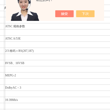
典型值 44dB@ 474 MHz
ATSC 规格参数
ATSC A/53E
2/3 格码＋RS(207,187)
8VSB、16VSB
MEPG-2
DolbyAC－3
19.39Mb/s