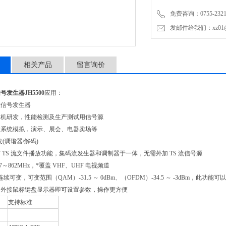
DVB-C，日本ISDB-T以
免费咨询：0755-2321
相关数字电视标准。
发邮件给我们：xz01@junh
相关产品
留言询价
号发生器JH5500
应用：
准信号发生器
体机研发，性能检测及生产测试用信号源
输系统模拟，演示、展会、电器卖场等
发(调谐器/解码)
 TS 流文件播放功能，集码流发生器和调制器于一体，无需外加 TS 流信号源
7～862MHz，*覆盖 VHF、UHF 电视频道
连续可变，可变范围（QAM）-31.5 ～ 0dBm、（OFDM）-34.5 ～ -3dBm，此
，外接鼠标键盘显示器即可设置参数，操作更方便
支持标准