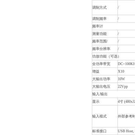
调制方式
/
调制频率
/
频率计
测量功能
/
频率范围/
/
频率分辨率
/
功放功能（可选）
全功率带宽
DC~100K
增益
X10
大输出功率
10W
大输出电压
22Vpp
输入/输出
显示
4寸 (480
输入模式
外部参考
标准接口
USB Host,