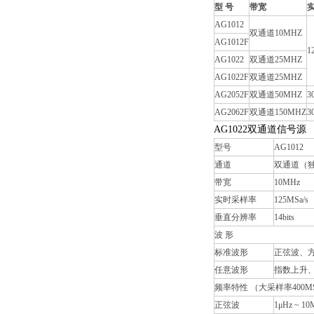
型 号
带宽
AG1012
双通道10MHZ
AG1012F
1
AG1022
双通道25MHZ
AG1022F
双通道25MHZ
AG2052F
双通道50MHZ
3
AG2062F
双通道150MHZ
3
AG1022
双通道信号源
型号
AG1012
通道
双通道（
带宽
10MHz
实时采样率
125MSa/s
垂直分辨率
14bits
波 形
标准波形
正弦波、
任意波形
指数上升、
频率特性 （大采样率400MSa
正弦波
1μHz ~ 10