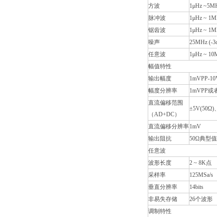
方波
1μHz ~5M
脉冲波
1μHz ~ 1
锯齿波
1μHz ~ 1
噪声
25MHz (
任意波
1μHz ~ 10
幅值特性
输出幅度
1mVPP-1
幅度分辨率
1mVPP或者1
直流偏移范围
±5V(50Ω
（AD+DC）
直流偏移分辨率
1mV
输出阻抗
50Ω典型值
任意波
波形长度
2 ~ 8K点
采样率
125MSa/s
垂直分辨率
14bits
非易失存储
26个波形
调制特性