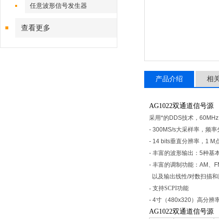
任意波形信号发生器
查看更多
产品介绍
相
AG1022
双通道信号源
采用*的DDS技术，60MH
- 300MS/s大采样率，频
- 14 bits垂直分辨率，1
- 丰富的波形输出：5种基
- 丰富的调制功能：AM、F
以及输出线性/对数扫描和
- 支持SCPI功能
- 4寸（480x320）高分
AG1022
双通道信号源