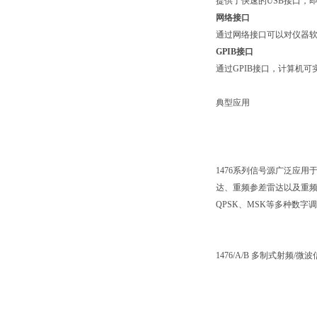
提供了快速的USB接口，
网络接口
通过网络接口可以对仪器软
GPIB接口
通过GPIB接口，计算机
典型应用
1476系列信号源广泛应
达、重频参差雷达以及重频
QPSK、MSK等多种数
1476/A/B 多制式射频/微