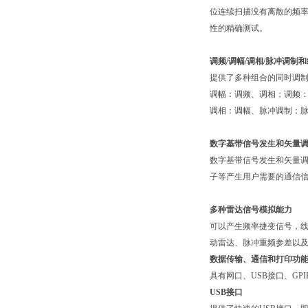
位连续扫描没有离散的频
性的精确测试。
调频/调幅/调相/脉冲调制
提供了多种组合的同时调
调幅：调频、调相；调频
调相：调幅、脉冲调制；
数字基带信号发生和矢量
数字基带信号发生和矢量调制
子等产生用户需要的通信
多种雷达信号模拟能力
可以产生频率捷变信号，
动雷达、脉冲重频参差以
数据传输、通信和打印功
具有网口、USB接口、G
USB接口