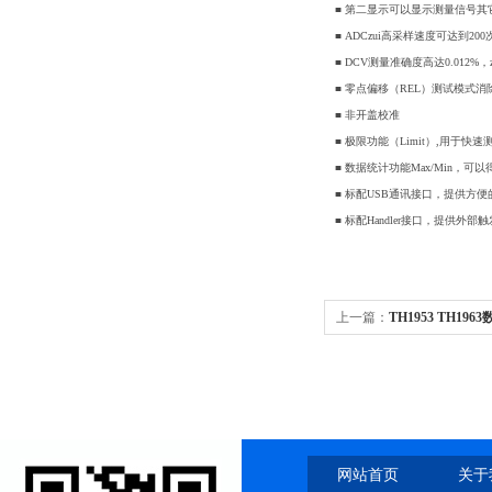
■ 第二显示可以显示测量信号其
■ ADCzui高采样速度可达到200
■ DCV测量准确度高达0.012%，
■ 零点偏移（REL）测试模式
■ 非开盖校准
■ 极限功能（Limit）,用于快
■ 数据统计功能Max/Min，可
■ 标配USB通讯接口，提供方
■ 标配Handler接口，提供
上一篇：
TH1953 TH19
网站首页
关于