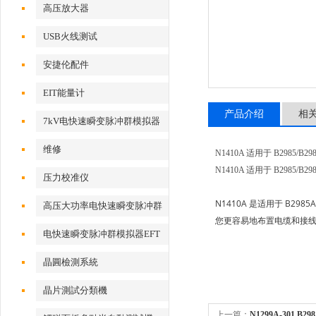
高压放大器
USB火线测试
安捷伦配件
EIT能量计
产品介绍
相
7kV电快速瞬变脉冲群模拟器
维修
N1410A 适用于 B2985/B
N1410A 适用于 B2985/B
压力校准仪
N1410A 是适用于 B29
高压大功率电快速瞬变脉冲群
您更容易地布置电缆和接线。推
测试系统
电快速瞬变脉冲群模拟器EFT
500x
晶圓檢測系統
晶片測試分類機
上一篇：
N1299A-301 B2