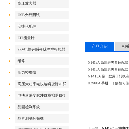
高压放大器
USB火线测试
安捷伦配件
EIT能量计
产品介绍
相
7kV电快速瞬变脉冲群模拟器
维修
N1413A 高阻表夹具适配器
N1413A 高阻表夹具适配器
压力校准仪
N1413A 是一款用于转换
B2980A 手册，了解如
高压大功率电快速瞬变脉冲群
测试系统
电快速瞬变脉冲群模拟器EFT
500x
晶圓檢測系統
晶片測試分類機
上一篇：
N1412C 三轴电缆