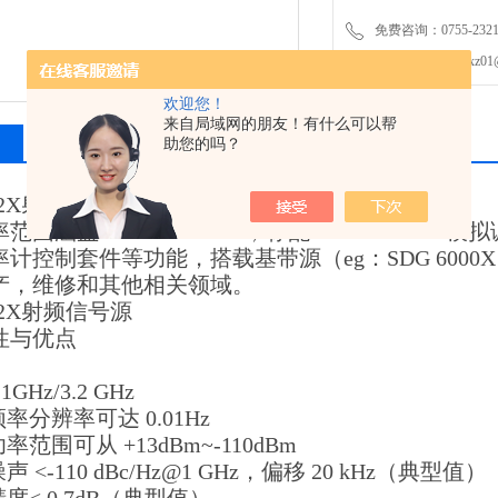
免费咨询：0755-2321
发邮件给我们：xz01@junh
欢迎您！
来自局域网的朋友！有什么可以帮
相关产品
留言询价
助您的吗？
032X射频信号源
范围涵盖9 KHz~3.2 GHz，标配AM&FM&P
计控制套件等功能，搭载基带源（eg：SDG 600
产，维修和其他相关领域。
032X射频信号源
性与优点
1GHz/3.2 GHz
频率分辨率可达 0.01Hz
率范围可从 +13dBm~-110dBm
声 <-110 dBc/Hz@1 GHz，偏移 20 kHz（典型值）