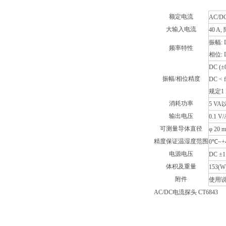
额定电流
AC/DC
大输入电流
40 A
振幅: 
频率特性
相位: D
DC (±0
振幅/相位精度
DC < f
规定1
消耗功率
5 VA
输出电压
0.1
可测量导体直径
φ 20
精度保证温湿度范围
0℃~+
电源电压
DC ±
体积及重量
153(
附件
使用说
AC/DC电流探头 CT6843