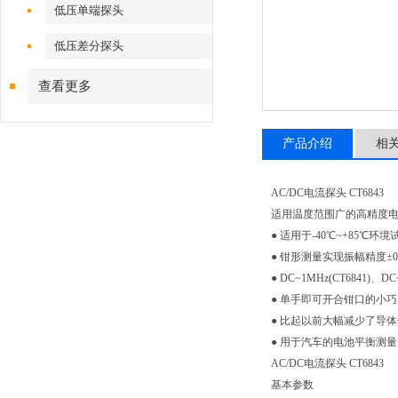
低压单端探头
低压差分探头
查看更多
产品介绍
相
AC/DC电流探头 CT6843
适用温度范围广的高精度
● 适用于-40℃~+85℃
● 钳形测量实现振幅精度±0
● DC~1MHz(CT6841)、D
● 单手即可开合钳口的小
● 比起以前大幅减少了导
● 用于汽车的电池平衡测
AC/DC电流探头 CT6843
基本参数