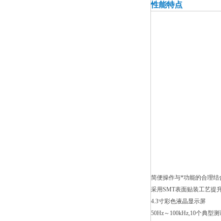
性能特点
简便操作与*功能的合理结
采用SMT表面贴装工艺提
4.3寸彩色液晶显示屏
50Hz～100kHz,10个典型