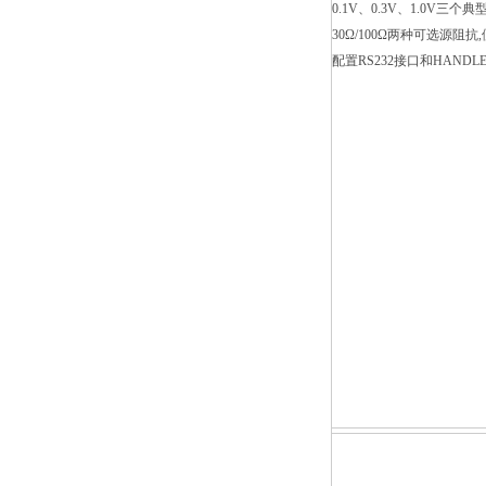
0.1V、0.3V、1.0V三个
30Ω/100Ω两种可选源阻
配置RS232接口和HANDL