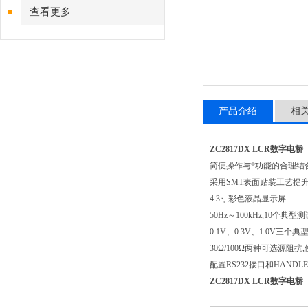
查看更多
产品介绍
相
ZC2817DX LCR数字电桥
简便操作与*功能的合理结
采用SMT表面贴装工艺提
4.3寸彩色液晶显示屏
50Hz～100kHz,10个典型
0.1V、0.3V、1.0V三个
30Ω/100Ω两种可选源阻
配置RS232接口和HANDL
ZC2817DX LCR数字电桥