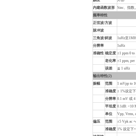
触发
外部
内建函数波形
Sinc、
频率特性
正弦波/方波
脉冲波
三角波/斜波
1uHz至1MH
分辨率
1uHz
准确性
稳定度
±1 ppm 0 t
老化率
±1 ppm, per 
误差
≦ 1 uHz
输出特性(2)
振幅
范围
1 mVpp to 
准确度
± 1%设定下±1
分辨率
0.1 mV 或 4 
平坦度
0.1dB: <
单位
Vpp, Vrms,
偏压
范围
±5 Vpk ac 
准确度
1% 设定下+