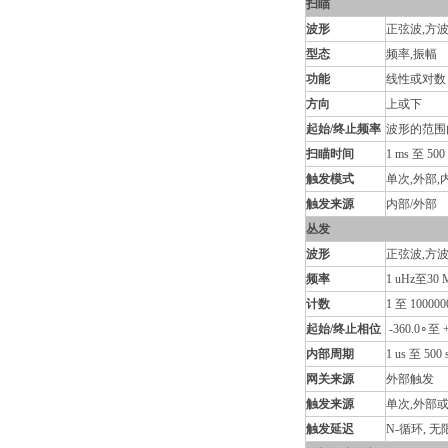
扫瞄
波形
正弦波,方波
型态
频率,振幅
功能
线性或对数
方向
上或下
起始/终止频率
波形的范围
扫瞄时间
1 ms 至 50
触发模式
单次,外部,
触发来源
内部/外部
丛发
波形
正弦波,方波
频率
1 uHz至30 M
计数
1 至 1000
起始/终止相位
-360.0∘至 
内部周期
1 us 至 500 
网关来源
外部触发
触发来源
单次,外部
触发延迟
N-循环, 无限: