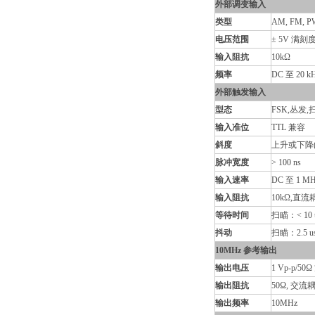
外部调变输入
类型
AM, FM, 
电压范围
± 5V 满刻
输入阻抗
10kΩ
频率
DC 至 20 k
外部触发输入
型态
FSK,丛发,
输入准位
TTL 兼容
斜度
上升或下降
脉冲宽度
> 100 ns
输入速率
DC 至 1 M
输入阻抗
10kΩ,直流
等待时间
扫瞄：< 10 
抖动
扫瞄：2.5 u
10MHz 参考输出
输出电压
1 Vp-p/50
输出阻抗
50Ω, 交流
输出频率
10MHz