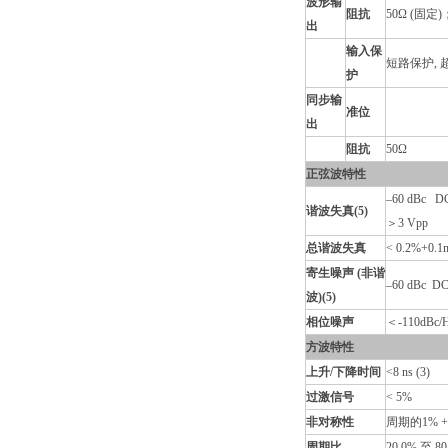
波形输
阻抗
50Ω (固定)
出
输入保
短路保护,
护
同步输
准位
出
阻抗
50Ω
正弦波特性
–60 dBc D
谐波失真(5)
＞3 Vpp
总谐波失真
< 0.2%+0.1
寄生噪声 (非谐
–60 dBc D
波)(5)
相位噪声
＜-110dBc
方波特性
上升/下降时间
<8 ns (3)
过激信号
< 5%
非对称性
周期的1% +1
周期比
20.0% 至 80