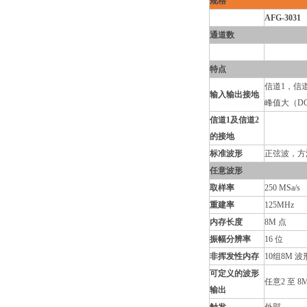
规格
AFG-3031
通道数
特点
信道1，信
输入输出接地
峰值大（D
信道1及信道2
的接地
标准波形
正弦波，方
任意波形
取样率
250 MSa/s
重建率
125MHz
内存长度
8M 点
振幅分辨率
16 位
非挥发性内存
10组8M 波形
可定义的波形
任意2 至 8
输出