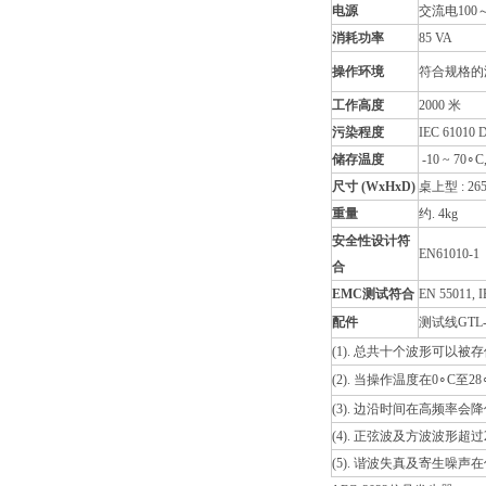
电源
交流电100～2
消耗功率
85 VA
操作环境
符合规格的温度:
工作高度
2000 米
污染程度
IEC 61010
储存温度
-10 ~ 70∘
尺寸 (WxHxD)
桌上型 : 265 (
重量
约. 4kg
安全性设计符
EN61010-1
合
EMC测试符合
EN 55011, I
配件
测试线GTL-1
(1). 总共十个波形可以
(2). 当操作温度在0∘C
(3). 边沿时间在高频率会
(4). 正弦波及方波波形超
(5). 谐波失真及寄生噪声