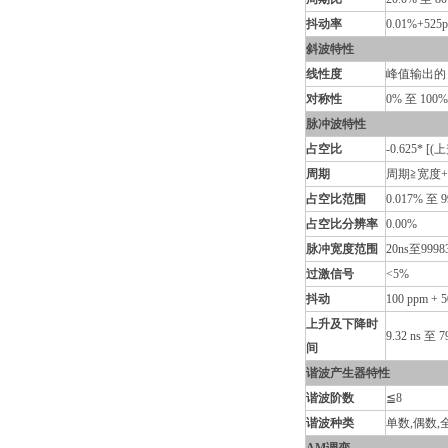
抖动率
0.01%+525
斜波特性
线性度
峰值输出的＜
对称性
0% 至 100
脉冲波特性
占空比
-0.625* [
周期
周期≧宽度+0.
占空比范围
0.017% 至 9
占空比分辨率
0.00%
脉冲宽度范围
20ns至9998
过激信号
<5%
抖动
100 ppm + 5
上升及下降时
9.32 ns 至 7
间
谐波产生器特性
谐波阶数
≦8
谐波种类
单数,偶数