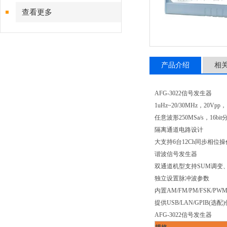
查看更多
产品介绍
相
AFG-3022信号发生器
1uHz~20/30MHz，20Vpp，1
任意波形250MSa/s，16b
隔离通道电路设计
大支持6台12Ch同步相位操
谐波信号发生器
双通道机型支持SUM调变
独立设置脉冲波参数
内置AM/FM/PM/FSK/P
提供USB/LAN/GPIB(选
AFG-3022信号发生器