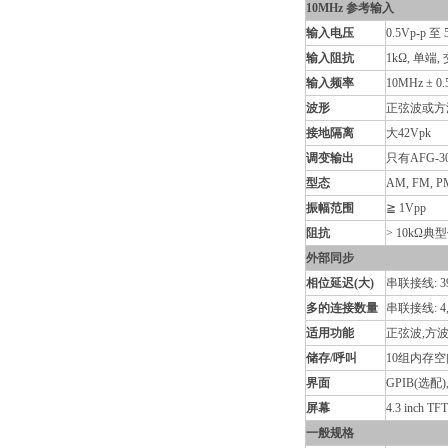
10MHz 参考输入
输入电压
0.5Vp-p 至 
输入阻抗
1kΩ, 单端
输入频率
10MHz ± 0
波形
正弦波或方波
接地隔离
大42Vpk
调变输出
只有AFG-30
型态
AM, FM, 
振幅范围
≧ 1Vpp
阻抗
> 10kΩ典
外部同步
相位延迟(大)
串联接线: 39
多的连接数量
串联接线: 4
适用功能
正弦波,方波
储存/呼叫
10组内存空
界面
GPIB(选配),
屏幕
4.3 inch TF
一般规格