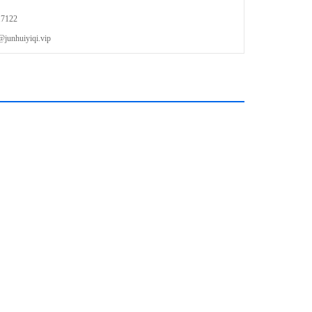
湿度传感器可精确保证多年测量
7122
uiyiqi.vip