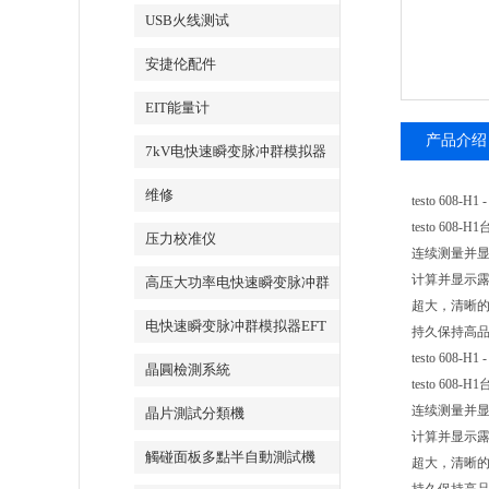
USB火线测试
安捷伦配件
EIT能量计
产品介绍
7kV电快速瞬变脉冲群模拟器
维修
testo 608-H
testo 
压力校准仪
连续测量并
计算并显示
高压大功率电快速瞬变脉冲群
超大，清晰
测试系统
电快速瞬变脉冲群模拟器EFT
持久保持高
500x
testo 608-H
晶圓檢測系統
testo 
连续测量并
晶片測試分類機
计算并显示
觸碰面板多點半自動測試機
超大，清晰