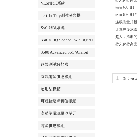
持久保持高
VLSI測試系統
testo 608-H
testo 
Test-In-Tray測試分類機
连续测量并
SoC 測試系統
计算并显示
超大，清晰
33010 High Speed PXIe Digital
持久保持高
IO Card
3680 Advanced SoC/Analog
Test System
終端測試分類機
直流電源供應模組
上一篇：
tes
通用型機箱
可程控邏輯腳位模組
高精準電源量測單元
電源供應模組